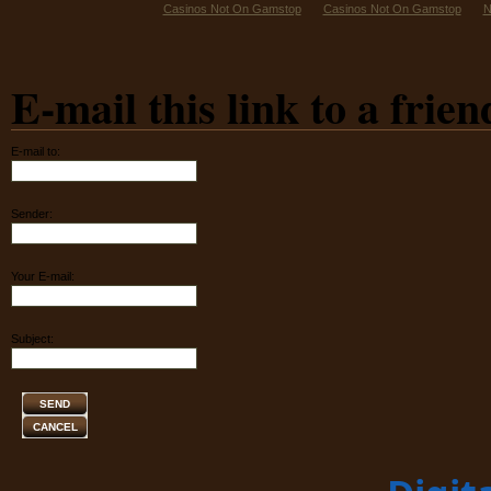
Casinos Not On Gamstop
Casinos Not On Gamstop
N
E-mail this link to a frien
E-mail to:
Sender:
Your E-mail:
Subject:
SEND
CANCEL