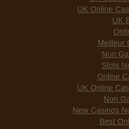
UK Online Ca
UK B
Onli
Meilleur
Non Ga
Slots 
Online C
UK Online Ca
Non Ga
New Casinos No
Best On