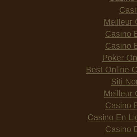
Casi
Meilleur
Casino 
Casino 
Poker Onli
Best Online C
Siti N
Meilleur
Casino 
Casino En Li
Casino 