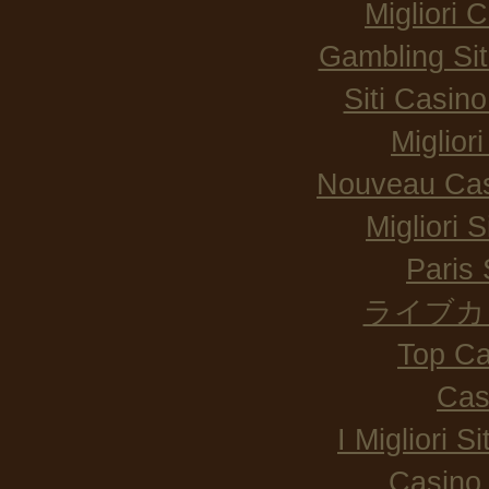
Migliori
Gambling Si
Siti Casin
Miglior
Nouveau Cas
Migliori 
Paris 
ライブカ
Top Ca
Cas
I Migliori S
Casino 